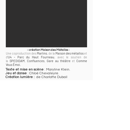
- création Maison des Métallos -
Une coproduction des
Marlins
, de la
Maison des métallos
et
d'
U4 - Parc du Haut Fourneau
, avec le soutien de
la
SPEDIDAM
,
Confluences
,
Gare au théâtre
et
Comme
Vous Émoi
.
Texte et mise en scène
: Maryline Klein.
Jeu et danse
: Chloé Chevaleyre.
Création lumière :
de Charlotte Dubail