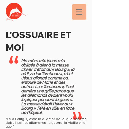
L'OSSUAIRE ET
MOI
Ma mère très jeune m’a
obligée à aller à la messe.
L’hiver c’était au « Bourg », là
où il y a le« Tombeau », c’est
Jésus allongé comme ça,
entouré de Marie et des
autres. Le « Tombeau », il est
derrière une grille parce que
les allemands avaient voulu
le piquer pendant la guerre.
La messe c’était l’hiver au «
Bourg », l’été en ville, en face
de l’hôpital.
"Le « Bourg », c’est le quartier de la ville pas trop
détruit par les allemands, la guerre, la vieille ville,
quoi."