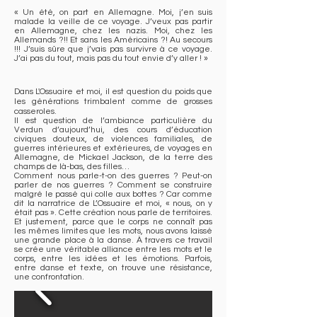
« Un été, on part en Allemagne. Moi, j’en suis
malade la veille de ce voyage. J’veux pas partir
en Allemagne, chez les nazis. Moi, chez les
Allemands ?!! Et sans les Américains ?! Au secours
!!! J’suis sûre que j’vais pas survivre à ce voyage.
J’ai pas du tout, mais pas du tout envie d’y aller ! »
Dans L'Ossuaire et moi, il est question du poids que
les générations trimbalent comme de grosses
casseroles.
Il est question de l’ambiance particulière du
Verdun d’aujourd’hui, des cours d’éducation
civiques douteux, de violences familiales, de
guerres intérieures et extérieures, de voyages en
Allemagne, de Mickael Jackson, de la terre des
champs de là-bas, des filles…
Comment nous parle-t-on des guerres ? Peut-on
parler de nos guerres ? Comment se construire
malgré le passé qui colle aux bottes ? Car comme
dit la narratrice de L’Ossuaire et moi, « nous, on y
était pas ». Cette création nous parle de territoires.
Et justement, parce que le corps ne connaît pas
les mêmes limites que les mots, nous avons laissé
une grande place à la danse. À travers ce travail
se crée une véritable alliance entre les mots et le
corps, entre les idées et les émotions. Parfois,
entre danse et texte, on trouve une résistance,
une confrontation.