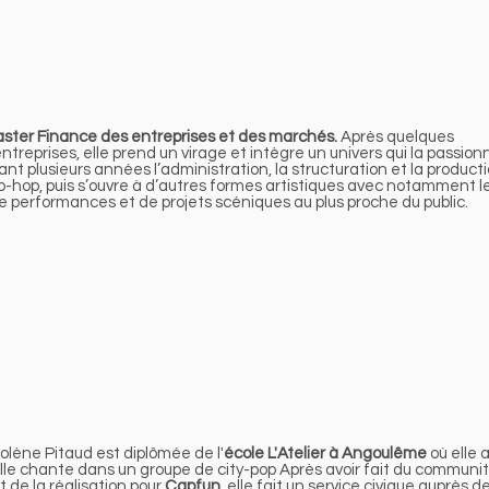
ster Finance des entreprises et des marchés.
Après quelques
treprises, elle prend un virage et intègre un univers qui la passion
ant plusieurs années l’administration, la structuration et la product
-hop, puis s’ouvre à d’autres formes artistiques avec notamment l
 performances et de projets scéniques au plus proche du public.
olène Pitaud est diplômée de l'
école L'Atelier à Angoulême
où elle 
lle
chante dans un groupe de city-pop
Après avoir fait du
communi
t de la
réalisation pour
Capfun
, elle fait un service civique auprès