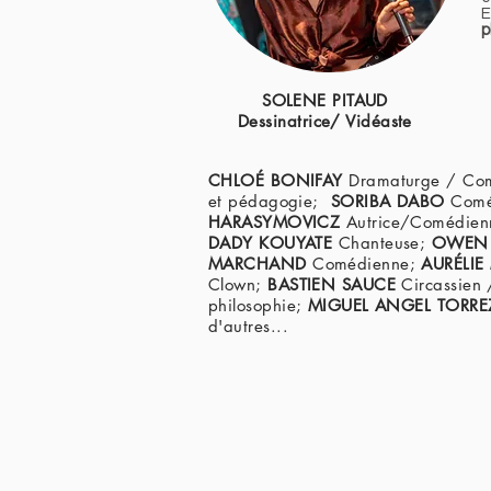
E
p
SOLENE PITAUD
Dessinatrice/ Vidéaste
CHLOÉ BONIFAY
Dramaturge / Co
et pédagogie;
SORIBA DABO
Comé
HARASYMOVICZ
Autrice/Comédie
DADY KOUYATE
Chanteuse;
OWEN 
MARCHAND
Comédienne;
AURÉLIE
Clown;
BASTIEN SAUCE
Circassien
philosophie;
MIGUEL ANGEL TORR
d'autres...