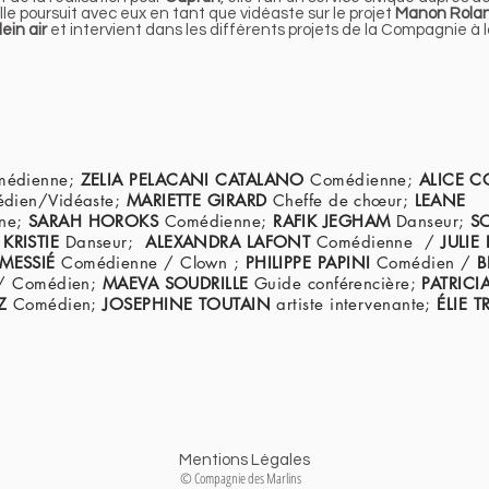
lle poursuit avec eux en tant que
vidéaste
sur le projet
Manon Rola
lein air
et intervient dans les différents projets de la Compagnie à
médienne;
ZELIA PELACANI CATALANO
Comédienne;
ALICE 
dien/Vidéaste;
MARIETTE GIRARD
Cheffe de chœur;
LEANE
nne;
SARAH HOROKS
Comédienne;
RAFIK JEGHAM
Danseur;
S
KRISTIE
Danseur;
ALEXANDRA LAFONT
Comédienne
/
JULIE 
 MESSIÉ
Comédienne / Clown ;
PHILIPPE PAPINI
Comédien /
B
 / Comédien;
MAEVA SOUDRILLE
Guide conférencière;
PATRICI
EZ
Comédien;
JOSEPHINE TOUTAIN
artiste intervenante;
ÉLIE T
Mentions Légales
© Compagnie des Marlins