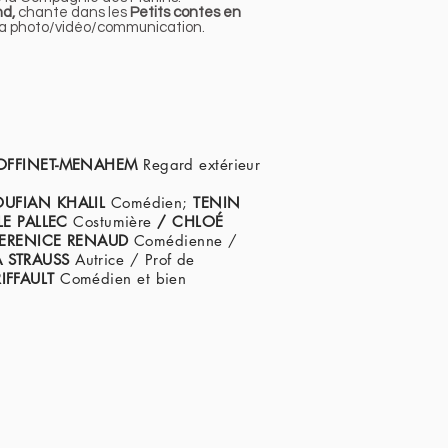
nd,
chante dans les
Petits contes en
 la photo/vidéo/communication.
COFFINET-MENAHEM
Regard extérieur
OUFIAN KHALIL
Comédien;
TENIN
LE PALLEC
Costumière
/ CHLOÉ
ERENICE RENAUD
Comédienne /
A STRAUSS
Autrice / Prof de
RIFFAULT
Comédien et bien