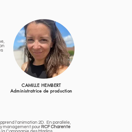
ne,
ion
es
CAMILLE HEMBERT
Administratrice de production
apprend l'animation 2D. En parallèle,
ty management
pour
RCF Charente
 de la Compagnie des Marlins.