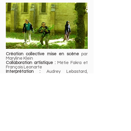
Création collective mise en scène
par
Maryline Klein
Collaboration artistique :
Métie Fakra et
François Leonarte
Interprétation :
Audrey Lebastard,
Joanna Bertrand et Laurent Gix
Création lumière, régie :
Charlotte Dubail
et Valentin Monnin
Création vidéo :
Alexia Stathopoulos